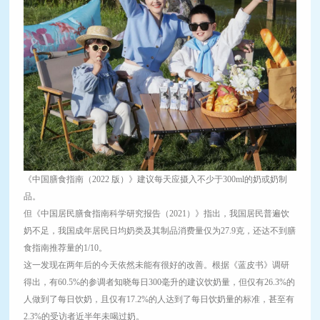
《中国膳食指南（2022 版）》建议每天应摄入不少于300ml的奶或奶制
品。
但《中国居民膳食指南科学研究报告（2021）》指出，我国居民普遍饮
奶不足，我国成年居民日均奶类及其制品消费量仅为27.9克，还达不到膳
食指南推荐量的1/10。
这一发现在两年后的今天依然未能有很好的改善。根据《蓝皮书》调研
得出，有60.5%的参调者知晓每日300毫升的建议饮奶量，但仅有26.3%的
人做到了每日饮奶，且仅有17.2%的人达到了每日饮奶量的标准，甚至有
2.3%的受访者近半年未喝过奶。