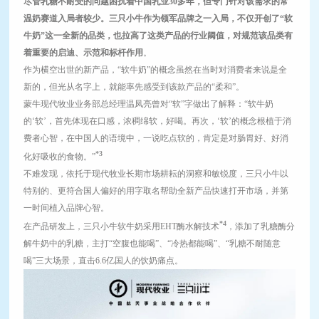
尽管乳糖不耐受的问题困扰着中国乳业30多年，但专门针对该需求的常
温奶赛道入局者较少。三只小牛作为领军品牌之一入局，不仅开创了“软
牛奶”这一全新的品类，也拉高了这类产品的行业阈值，对规范该品类有
着重要的启迪、示范和标杆作用
。
作为横空出世的新产品，“软牛奶”的概念虽然在当时对消费者来说是全
新的，但光从名字上，就能率先感受到该款产品的“柔和”。
蒙牛现代牧业业务部总经理温凤亮曾对“软”字做出了解释：“软牛奶
的‘软’，首先体现在口感，浓稠绵软，好喝。再次，‘软’的概念根植于消
费者心智，在中国人的语境中，一说吃点软的，肯定是对肠胃好、好消
*3
化好吸收的食物。”
不难发现，依托于现代牧业长期市场耕耘的洞察和敏锐度，三只小牛以
特别的、更符合国人偏好的用字取名帮助全新产品快速打开市场，并第
一时间植入品牌心智。
*4
在产品研发上，三只小牛软牛奶采用EHT酶水解技术
，添加了乳糖酶分
解牛奶中的乳糖，主打“空腹也能喝”、“冷热都能喝”、“乳糖不耐随意
喝”三大场景，直击6.6亿国人的饮奶痛点。