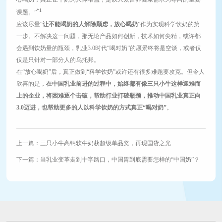
*1
课题。”
应该尽量“
让不能喝奶的人解除顾虑，放心喝奶
”作为实现科学饮奶的第
一步。不解决这一问题，那无论产品如何创新，技术如何尖精，或许都
会遇到饮奶量的瓶颈，乳业3.0时代“喝对奶”的愿景终将是空谈，或者仅
仅是只针对一部分人的乌托邦。
在“放心喝奶”后，真正做到“科学饮奶”或许还有很多难题要攻克。但令人
欣喜的是，
在中国乳业前进的过程中，始终都有像三只小牛这样迎难而
上的企业，将困难逐个击破，帮助行业打破瓶颈，推动中国乳业真正向
3.0迈进，也帮助更多的人以科学饮奶的方式真正“喝对奶”
。
上一篇：
三只小牛高钙软牛奶获超级单品奖，再现国货之光
下一篇：
当乳业变革走到十字路口，中国胃到底需要怎样的“中国奶”？