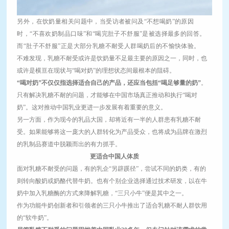
另外，在饮奶量相关问题中，当受访者被问及“不想喝奶”的原因
时，“不喜欢奶制品口味”和“喝完肚子不舒服”是被选择最多的回答。
而“肚子不舒服”正是大部分乳糖不耐受人群喝奶后的不愉快体验。
不难发现，乳糖不耐受或许是饮奶量不足最主要的原因之一，同时，也
或许是横亘在现状与“喝对奶”的理想状态间最根本的阻碍。
“喝对奶”不仅仅指选择适合自己的产品，还应当包括“喝足够量的奶”
。
只有解决乳糖不耐的问题，才能够在中国市场真正推动和执行“喝对
奶”。这对推动中国乳业更进一步发展有着重要的意义。
另一方面，作为现今的乳品大国，却将近有一半的人群患有乳糖不耐
受。如果能够将这一庞大的人群转化为产品受众，也将成为品牌在激烈
的乳制品赛道中脱颖而出的有力抓手。
更适合中国人体质
面对乳糖不耐受的问题，有的乳企“另辟蹊径”，尝试不同的奶类，有的
则转向酸奶或奶酪代替牛奶。也有个别企业选择通过技术研发，以在牛
奶中加入乳糖酶的方式来降解乳糖，“三只小牛”便是其中之一。
作为功能牛奶创新者和引领者的三只小牛推出了适合乳糖不耐人群饮用
的“软牛奶”。