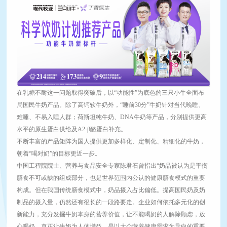
在乳糖不耐这一问题取得突破后，以“功能性”为底色的三只小牛全面布
局国民牛奶产品。除了高钙软牛奶外，“睡前30分”牛奶针对当代晚睡、
难睡、不易入睡人群；荷斯坦纯牛奶、DNA牛奶等产品，分别提供更高
水平的原生蛋白供给及A2-β酪蛋白补充。
不断丰富的产品矩阵为国人提供更加多样化、定制化、精细化的牛奶，
朝着“喝对奶”的目标更近一步。
中国工程院院士、营养与食品安全专家陈君石曾指出“奶品被认为是平衡
膳食不可或缺的组成部分，也是世界范围内公认的健康膳食模式的重要
构成。但在我国传统膳食模式中，奶品摄入占比偏低。提高国民奶及奶
制品的摄入量，仍然还有很长的一段路要走。企业如何依托多元化的创
新能力，充分发掘牛奶本身的营养价值，让不能喝奶的人解除顾虑，放
心喝奶，真正让牛奶为人体增益，是以大众营养健康需求为导向的重要