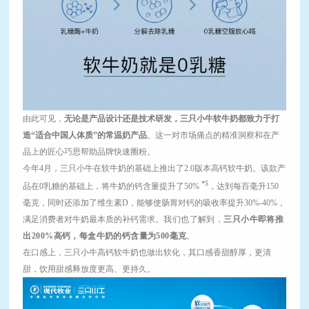
由此可见，
无论是产品设计还是技术研发，三只小牛软牛奶都致力于打
造“适合中国人体质”的常温奶产品
。这一对市场痛点的精准洞察和在产
品上的匠心巧思帮助品牌快速圈粉。
今年4月，三只小牛在软牛奶的基础上推出了2.0版本高钙软牛奶。该款产
*5
品在0乳糖的基础上，将牛奶的钙含量提升了50%
，达到每百毫升150
毫克，同时还添加了维生素D，能够使肠胃对钙的吸收率提升30%-40%，
满足消费者对牛奶最本质的补钙需求。
我们也了解到
，
三只小牛即将推
出
200%
高钙，每盒牛奶的钙含量为
500毫克
。
在口感上，三只小牛高钙软牛奶也做出软化，其口感香甜醇厚，更清
甜，饮用甜感释放度更高、更持久。