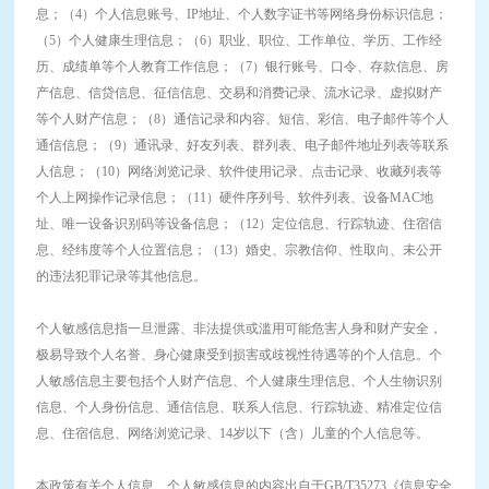
息；（4）个人信息账号、IP地址、个人数字证书等网络身份标识信息；
（5）个人健康生理信息；（6）职业、职位、工作单位、学历、工作经
历、成绩单等个人教育工作信息；（7）银行账号、口令、存款信息、房
产信息、信贷信息、征信信息、交易和消费记录、流水记录、虚拟财产
等个人财产信息；（8）通信记录和内容、短信、彩信、电子邮件等个人
通信信息；（9）通讯录、好友列表、群列表、电子邮件地址列表等联系
人信息；（10）网络浏览记录、软件使用记录、点击记录、收藏列表等
个人上网操作记录信息；（11）硬件序列号、软件列表、设备MAC地
址、唯一设备识别码等设备信息；（12）定位信息、行踪轨迹、住宿信
息、经纬度等个人位置信息；（13）婚史、宗教信仰、性取向、未公开
的违法犯罪记录等其他信息。
个人敏感信息指一旦泄露、非法提供或滥用可能危害人身和财产安全，
极易导致个人名誉、身心健康受到损害或歧视性待遇等的个人信息。个
人敏感信息主要包括个人财产信息、个人健康生理信息、个人生物识别
信息、个人身份信息、通信信息、联系人信息、行踪轨迹、精准定位信
息、住宿信息、网络浏览记录、14岁以下（含）儿童的个人信息等。
本政策有关个人信息、个人敏感信息的内容出自于GB/T35273《信息安全