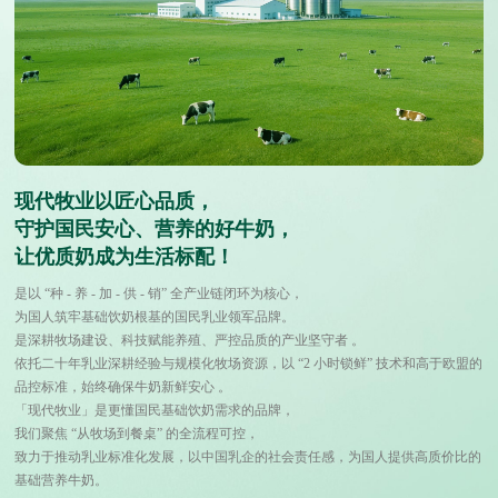
现代牧业以匠心品质，
守护国民安心、营养的好牛奶，
让优质奶成为生活标配！
是以 “种 - 养 - 加 - 供 - 销” 全产业链闭环为核心，
为国人筑牢基础饮奶根基的国民乳业领军品牌。
是深耕牧场建设、科技赋能养殖、严控品质的产业坚守者 。
依托二十年乳业深耕经验与规模化牧场资源，以 “2 小时锁鲜” 技术和高于欧盟的
品控标准，始终确保牛奶新鲜安心 。
「现代牧业」是更懂国民基础饮奶需求的品牌，
我们聚焦 “从牧场到餐桌” 的全流程可控，
致力于推动乳业标准化发展，以中国乳企的社会责任感，为国人提供高质价比的
基础营养牛奶。