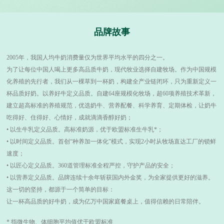
品牌故事
2005年，我国人均牛奶消费量仅为世界平均水平的四分之一。
为了让每位中国人喝上更多高品质牛奶，现代牧业选择自建牧场。作为中国规模
化养殖的先行者，我们从一棵草到一杯奶，构建全产业链闭环，只为重新定义一
杯品质好奶。以养好牛定义品质。自建64座规模化牧场，超60项养殖技术革新，
建立超高标准的养殖规范，优选奶牛、营养配餐、科学养育、定期体检，让奶牛
吃得好、住得好、心情好，成就滴滴香醇好奶；
• 以生牛乳定义品质。高标准奶源，优于欧盟标准生牛乳*；
• 以时间定义品质。首创“种养加一体化”模式，实现2小时从牧场直达工厂的锁鲜
速度；
• 以匠心定义品质。360道管理标准全程严控，守护产品的安全；
• 以营养定义品质。品牌连续十余年斩获国内外金奖，为全家提供更好的滋养。
这一切的坚持，都源于一个简单的目标：
让一杯高品质的好牛奶，成为亿万中国家庭餐桌上，值得信赖的日常陪伴。
* 指微生物、体细胞平均值优于欧盟标准