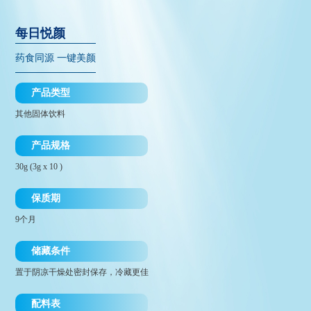
每日悦颜
药食同源 一键美颜
产品类型
其他固体饮料
产品规格
30g (3g x 10 )
保质期
9个月
储藏条件
置于阴凉干燥处密封保存，冷藏更佳
配料表