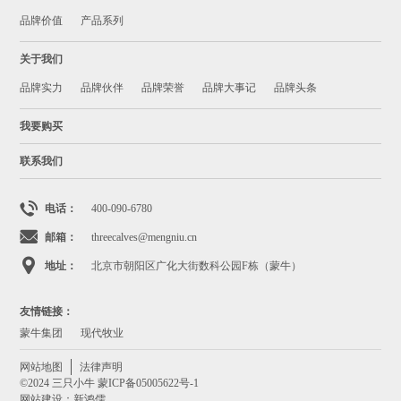
品牌价值
产品系列
关于我们
品牌实力
品牌伙伴
品牌荣誉
品牌大事记
品牌头条
我要购买
联系我们
电话：
400-090-6780
邮箱：
threecalves@mengniu.cn
地址：
北京市朝阳区广化大街数科公园F栋（蒙牛）
友情链接：
蒙牛集团
现代牧业
网站地图
法律声明
©2024 三只小牛
蒙ICP备05005622号-1
网站建设：新鸿儒